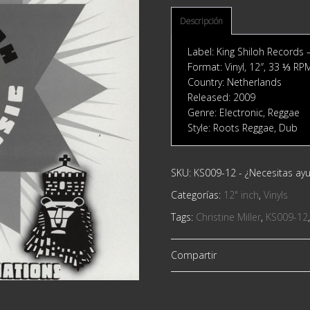
Descripción
Label: King Shiloh Records 
Format: Vinyl, 12″, 33 ⅓ RP
Country: Netherlands
Released: 2009
Genre: Electronic, Reggae
Style: Roots Reggae, Dub
SKU:
KS009-12
-
¿Necesitas ay
Categorías:
12" inch
,
Vinyls
Tags:
Christine Miller
,
KS009-12
Compartir