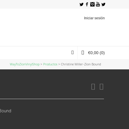
Twitter
Facebook
Instagram
YouTube
Iniciar sesión
€
0,00
(0)
WayToZionVinylShop
>
Productos
>
Christine Miller-Zion Bound
 Bound