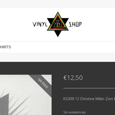
SHIRTS
€
12,50
SIN STOCK
KS009-12 Christine Miller-Zion
Sin existencias