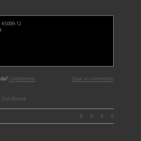
‎– KS009-12
M
uda?
Contáctenos
Dejar un comentario
,
Zion Bound