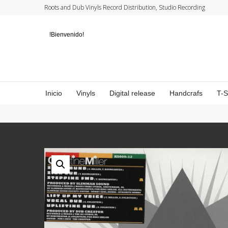
Roots and Dub Vinyls Record Distribution, Studio Recording
!Bienvenido!
Inicio
Vinyls
Digital release
Handcrafs
T-