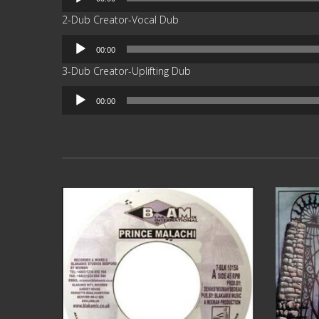
de
2-Dub Creator-Vocal Dub
audio
Reproductor
00:00
de
3-Dub Creator-Uplifting Dub
audio
Reproductor
00:00
de
audio