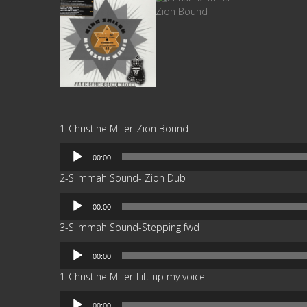
1-Christine Miller-Zion Bound
Reproductor
00:00
de
2-Slimmah Sound- Zion Dub
audio
Reproductor
00:00
de
3-Slimmah Sound-Stepping fwd
audio
Reproductor
00:00
de
1-Christine Miller-Lift up my voice
audio
Reproductor
00:00