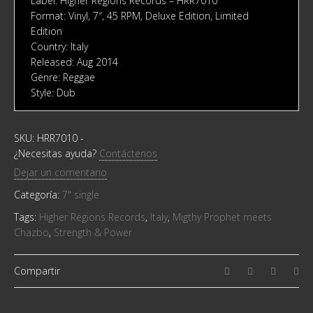
Label: Higher Regions Records ‎– HRR7010
Format: Vinyl, 7″, 45 RPM, Deluxe Edition, Limited
Edition
Country: Italy
Released: Aug 2014
Genre: Reggae
Style: Dub
SKU:
HRR7010
-
¿Necesitas ayuda?
Contáctenos
Dejar un comentario
Categoría:
7" single
Tags:
Higher Regions Records
,
Italy
,
Migthy Prophet meets
Chazbo
,
Strength & Power
Compartir