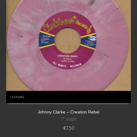
LEER MÁS
Johnny Clarke – Creation Rebel
7" single
€
7,50