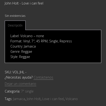
John Holt - Love i can feel
Sin existencias
Descripción
Label: Volcano ‎– none
Format: Vinyl, 7″, 45 RPM, Single, Repress
Country: Jamaica
Genre: Reggae
Style: Reggae
SKU:
VOL JHL
-
¿Necesitas ayuda?
Contáctenos
Dejar un comentario
Categoría:
7" single
Tags:
Jamaica
,
John Holt
,
Love i can feel
,
Volcano