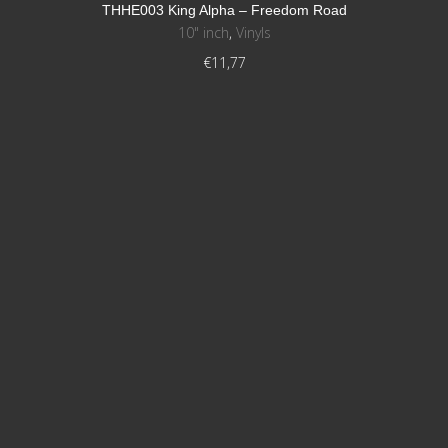
THHE003 King Alpha – Freedom Road
10" inch
,
Vinyls
€
11,77