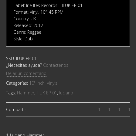
Label: Irie Ites Records ‎– II UK EP 01
Format: Vinyl, 10″, 45 RPM
Country: UK
Released: 2012
Genre: Reggae
Style: Dub
SKU:
II UK EP 01
-
¿Necesitas ayuda?
Contáctenos
Dejar un comentario
Categorías:
10" inch
,
Vinyls
Tags:
Hammer
,
II UK EP 01
,
luciano
Compartir
1-Luciano-Hammer