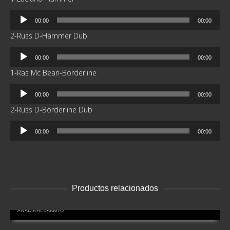
Reproductor
00:00
00:00
de
2-Russ D-Hammer Dub
audio
Reproductor
00:00
00:00
de
1-Ras Mc Bean-Borderline
audio
Reproductor
00:00
00:00
de
2-Russ D-Borderline Dub
audio
Reproductor
00:00
00:00
de
audio
Productos relacionados
AÑADIR AL CARRITO