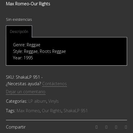
Max Romeo-Our Rights
Sin existencias
Descripción
Genre: Reggae
Style: Reggae, Roots Reggae
Year: 1995
SKU:
ShakaLP 951
-
¿Necesitas ayuda?
Contáctenos
Dejar un comentario
Categorías:
LP album
,
Vinyls
Tags:
Max Romeo
,
Our Rights
,
ShakaLP 951
Compartir