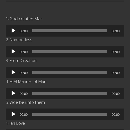
1-God created Man
Reproductor
00:00
00:00
de
2-Numberless
audio
Reproductor
00:00
00:00
de
3-From Creation
audio
Reproductor
00:00
00:00
de
4-HIM Manner of Man
audio
Reproductor
00:00
00:00
de
5-Woe be unto them
audio
Reproductor
00:00
00:00
de
1-Jah Love
audio